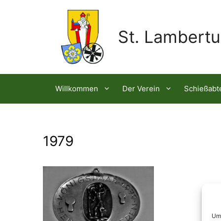
St. Lambertu
Willkommen
Der Verein
Schießabt
1979
Um 